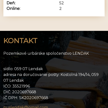
Deň:
52
Online:
2
KONTAKT
Pozemkové urbárske spoločenstvo LENDAK
sídlo: 059 07 Lendak
adresa na doručovanie pošty: Kostolná 194/14, 059
07 Lendak
IČO: 35521996
DIČ: 2020697668
IČ DPH: SK2020697668
puslendak@gmail.com